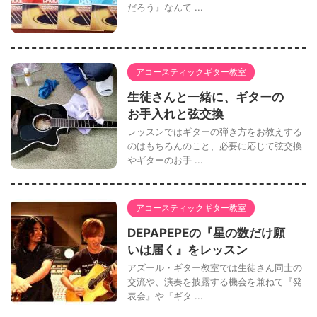
だろう』なんて ...
アコースティックギター教室
生徒さんと一緒に、ギターの
お手入れと弦交換
レッスンではギターの弾き方をお教えする
のはもちろんのこと、必要に応じて弦交換
やギターのお手 ...
アコースティックギター教室
DEPAPEPEの『星の数だけ願
いは届く』をレッスン
アズール・ギター教室では生徒さん同士の
交流や、演奏を披露する機会を兼ねて『発
表会』や『ギタ ...