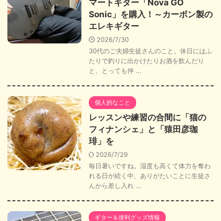
マートギター「Nova GO
Sonic」を購入！～カーボン製の
エレキギター
2026/7/30
30代のご夫婦生徒さんのこと。休日にはふ
たりで釣りに出かけたりお酒を飲んだり
と、とっても仲 ...
個人的なこと
レッスンや練習の合間に「猫の
フィナンシェ」と「猿田彦珈
琲」を
2026/7/29
毎日暑いですね。湿度も高くて体力を奪わ
れる日が続く中、ありがたいことに生徒さ
んから差し入れ ...
ギター＆便利グッズ情報