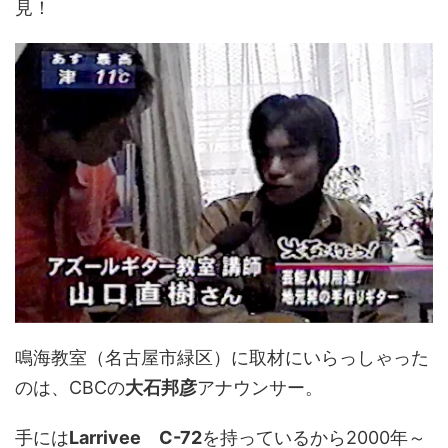
見！
鳴海教室（名古屋市緑区）に取材にいらっしゃった
のは、CBCの
大石邦彦
アナウンサー。
手には
Larrivee C-72
を持っているから2000年～