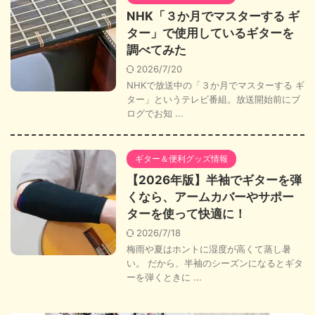
NHK「３か月でマスターする ギ
ター」で使用しているギターを
調べてみた
2026/7/20
NHKで放送中の「３か月でマスターする ギ
ター」というテレビ番組。放送開始前にブ
ログでお知 ...
ギター＆便利グッズ情報
【2026年版】半袖でギターを弾
くなら、アームカバーやサポー
ターを使って快適に！
2026/7/18
梅雨や夏はホントに湿度が高くて蒸し暑
い。 だから、半袖のシーズンになるとギタ
ーを弾くときに ...