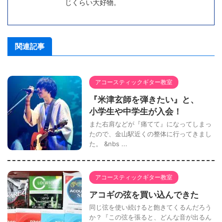
じくらい大好物。
関連記事
アコースティックギター教室
『米津玄師を弾きたい』と、
小学生や中学生が入会！
また右肩などが『痛てて』になってしまっ
たので、金山駅近くの整体に行ってきまし
た。 &nbs ...
アコースティックギター教室
アコギの弦を買い込んできた
同じ弦を使い続けると飽きてくるんだろう
か？『この弦を張ると、どんな音が出るん