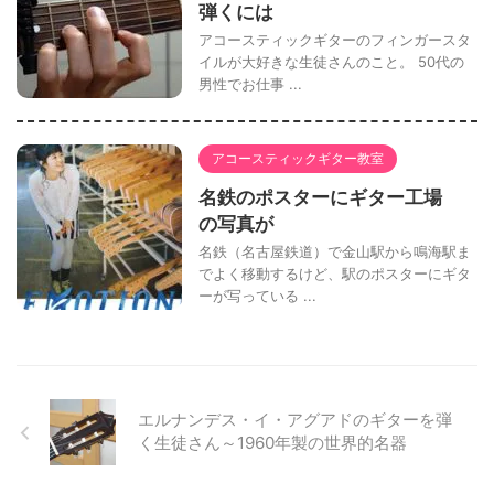
弾くには
アコースティックギターのフィンガースタ
イルが大好きな生徒さんのこと。 50代の
男性でお仕事 ...
アコースティックギター教室
名鉄のポスターにギター工場
の写真が
名鉄（名古屋鉄道）で金山駅から鳴海駅ま
でよく移動するけど、駅のポスターにギタ
ーが写っている ...
エルナンデス・イ・アグアドのギターを弾
く生徒さん～1960年製の世界的名器