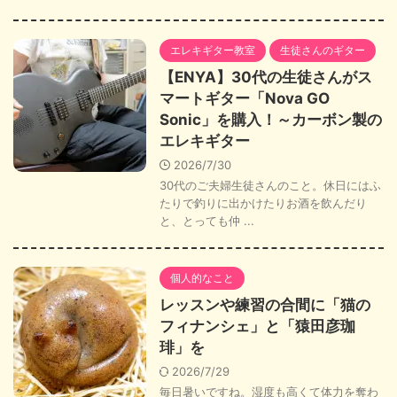
エレキギター教室
生徒さんのギター
【ENYA】30代の生徒さんがス
マートギター「Nova GO
Sonic」を購入！～カーボン製の
エレキギター
2026/7/30
30代のご夫婦生徒さんのこと。休日にはふ
たりで釣りに出かけたりお酒を飲んだり
と、とっても仲 ...
個人的なこと
レッスンや練習の合間に「猫の
フィナンシェ」と「猿田彦珈
琲」を
2026/7/29
毎日暑いですね。湿度も高くて体力を奪わ