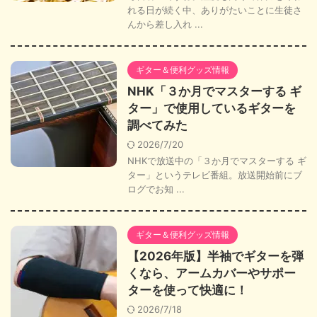
れる日が続く中、ありがたいことに生徒さ
んから差し入れ ...
ギター＆便利グッズ情報
NHK「３か月でマスターする ギ
ター」で使用しているギターを
調べてみた
2026/7/20
NHKで放送中の「３か月でマスターする ギ
ター」というテレビ番組。放送開始前にブ
ログでお知 ...
ギター＆便利グッズ情報
【2026年版】半袖でギターを弾
くなら、アームカバーやサポー
ターを使って快適に！
2026/7/18