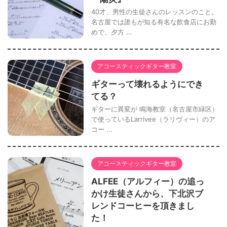
40才、男性の生徒さんのレッスンのこと。
名古屋では誰もが知る有名な飲食店にお勤
めで、夕方 ...
アコースティックギター教室
ギターって壊れるようにでき
てる？
ギターに異変が 鳴海教室（名古屋市緑区）
で使っているLarrivee（ラリヴィー）のア
コー ...
アコースティックギター教室
ALFEE（アルフィー）の追っ
かけ生徒さんから、下北沢ブ
レンドコーヒーを頂きまし
た！