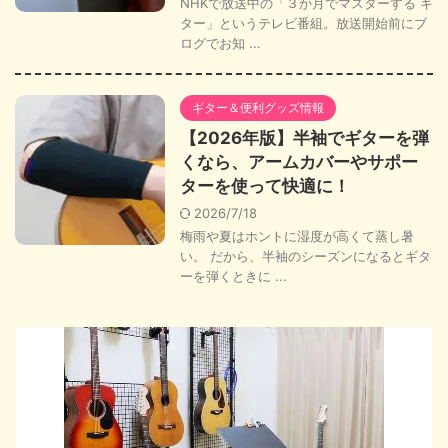
NHKで放送中の「３か月でマスターする ギ
ター」というテレビ番組。放送開始前にブ
ログでお知 ...
ギター＆便利グッズ情報
【2026年版】半袖でギターを弾
くなら、アームカバーやサポー
ターを使って快適に！
2026/7/18
梅雨や夏はホントに湿度が高くて蒸し暑
い。 だから、半袖のシーズンになるとギタ
ーを弾くときに ...