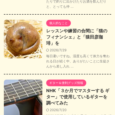
たりで釣りに出かけたりお酒を飲んだり
と、とっても仲 ...
個人的なこと
レッスンや練習の合間に「猫の
フィナンシェ」と「猿田彦珈
琲」を
2026/7/29
毎日暑いですね。湿度も高くて体力を奪わ
れる日が続く中、ありがたいことに生徒さ
んから差し入れ ...
ギター＆便利グッズ情報
NHK「３か月でマスターする ギ
ター」で使用しているギターを
調べてみた
2026/7/20