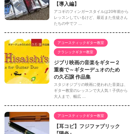
【導入編】
アコギのフィンガースタイルは20年前から
レッスンしているけど、最近また生徒さん
たちの中でフ ...
アコースティックギター教室
クラシックギター教室
ジブリ映画の音楽をギター２
重奏で～ギターデュオのため
の久石譲 作品集
スタジオジブリの映画に使われた音楽は、
ギター教室のレッスンで大人気！子供から
大人まで、幅広 ...
アコースティックギター教室
【耳コピ】フジファブリック
『陽炎』