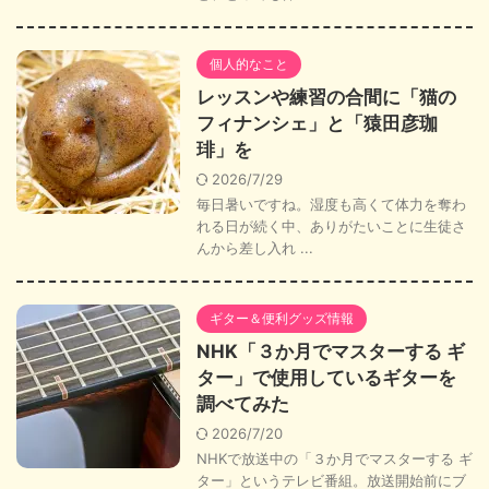
個人的なこと
レッスンや練習の合間に「猫の
フィナンシェ」と「猿田彦珈
琲」を
2026/7/29
毎日暑いですね。湿度も高くて体力を奪わ
れる日が続く中、ありがたいことに生徒さ
んから差し入れ ...
ギター＆便利グッズ情報
NHK「３か月でマスターする ギ
ター」で使用しているギターを
調べてみた
2026/7/20
NHKで放送中の「３か月でマスターする ギ
ター」というテレビ番組。放送開始前にブ