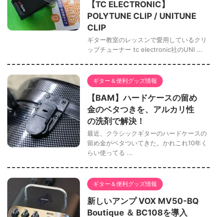
【TC ELECTRONIC】
POLYTUNE CLIP / UNITUNE
CLIP
ギター教室のレッスンで愛用しているクリ
ップチューナー tc electronic社のUNI ...
ギター＆便利グッズ情報
【BAM】ハードケースの留め
金のベタつきを、アルカリ性
の洗剤で解決！
最近、クラシックギターのハードケースの
留め金がベタついてきた。かれこれ10年く
らい使ってる ...
ギター＆便利グッズ情報
新しいアンプ VOX MV50-BQ
Boutique ＆ BC108を導入