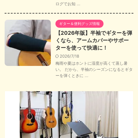
ログでお知 ...
ギター＆便利グッズ情報
【2026年版】半袖でギターを弾
くなら、アームカバーやサポー
ターを使って快適に！
2026/7/18
梅雨や夏はホントに湿度が高くて蒸し暑
い。 だから、半袖のシーズンになるとギタ
ーを弾くときに ...