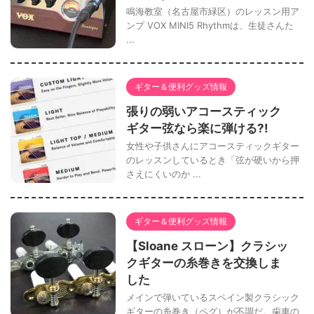
鳴海教室（名古屋市緑区）のレッスン用ア
ンプ VOX MINI5 Rhythmは、生徒さんた
...
ギター＆便利グッズ情報
張りの弱いアコースティック
ギター弦なら楽に弾ける?!
女性や子供さんにアコースティックギター
のレッスンしているとき「弦が硬いから押
さえにくいのか ...
ギター＆便利グッズ情報
【Sloane スローン】クラシッ
クギターの糸巻きを交換しま
した
メインで弾いているスペイン製クラシック
ギターの糸巻き（ペグ）が不調だ。歯車の