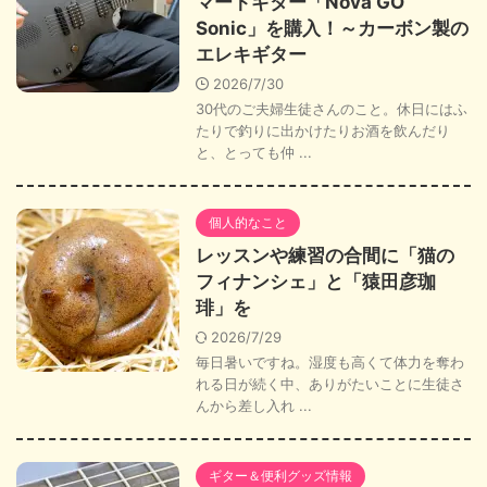
マートギター「Nova GO
Sonic」を購入！～カーボン製の
エレキギター
2026/7/30
30代のご夫婦生徒さんのこと。休日にはふ
たりで釣りに出かけたりお酒を飲んだり
と、とっても仲 ...
個人的なこと
レッスンや練習の合間に「猫の
フィナンシェ」と「猿田彦珈
琲」を
2026/7/29
毎日暑いですね。湿度も高くて体力を奪わ
れる日が続く中、ありがたいことに生徒さ
んから差し入れ ...
ギター＆便利グッズ情報