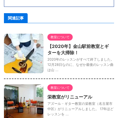
関連記事
教室について
【2020年】金山駅前教室とギ
ターを大掃除！
2020年のレッスンがすべて終了しました。
12月28日なのに、なぜか最後のレッスン曲
は山 ...
教室について
栄教室がリニューアル
アズール・ギター教室の栄教室（名古屋市
中区）がリニューアルしました。 17年ほど
レッスンを ...