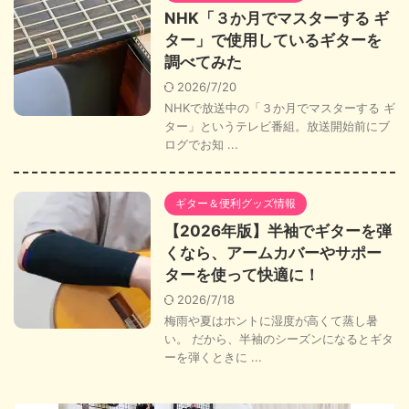
NHK「３か月でマスターする ギ
ター」で使用しているギターを
調べてみた
2026/7/20
NHKで放送中の「３か月でマスターする ギ
ター」というテレビ番組。放送開始前にブ
ログでお知 ...
ギター＆便利グッズ情報
【2026年版】半袖でギターを弾
くなら、アームカバーやサポー
ターを使って快適に！
2026/7/18
梅雨や夏はホントに湿度が高くて蒸し暑
い。 だから、半袖のシーズンになるとギタ
ーを弾くときに ...